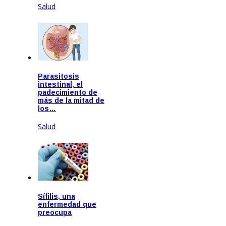
Salud
May 19, 2026
Parasitosis
intestinal, el
padecimiento de
más de la mitad de
los…
Salud
Abr 30, 2026
Sífilis, una
enfermedad que
preocupa