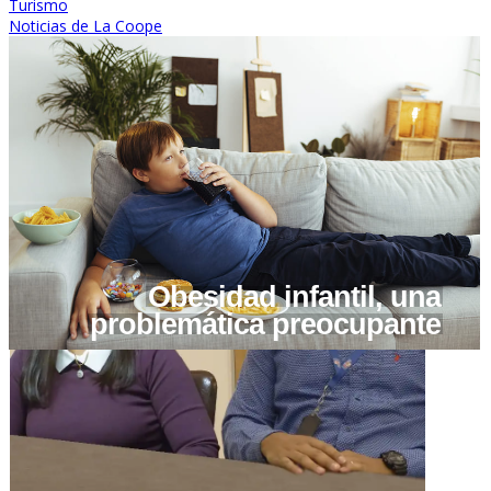
Turismo
Noticias de La Coope
1
2
3
4
5
6
7
Prev
Next
Obesidad infantil, una
problemática preocupante