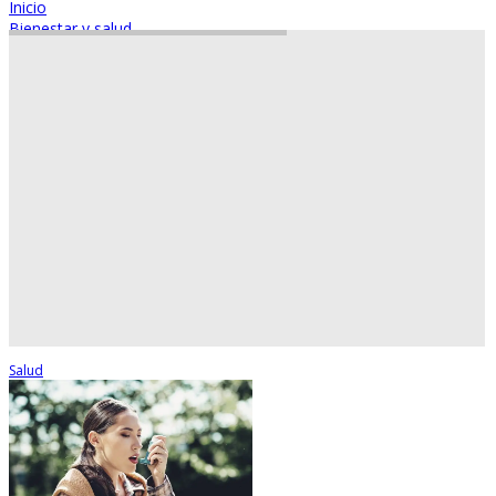
Inicio
Bienestar y salud
Salud
Conductas
Actividad física
Nutrición
Cuándo un niño debe empezar a usar desodorante
Salud