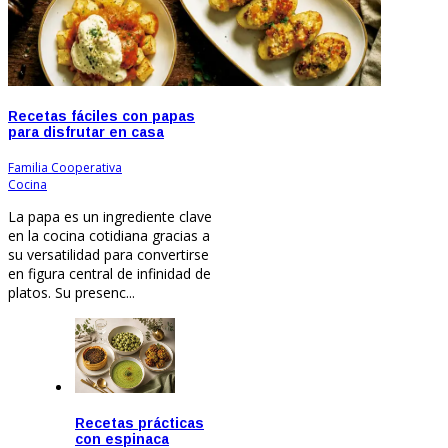
Recetas fáciles con papas
para disfrutar en casa
Familia Cooperativa
Jul 20, 2026
Cocina
La papa es un ingrediente clave
en la cocina cotidiana gracias a
su versatilidad para convertirse
en figura central de infinidad de
platos. Su presenc...
Recetas prácticas
Jul 20, 2026
Jul 20, 2026
Jun 17, 2026
Jun 17, 2026
May 19, 2026
Abr 21, 2026
Abr 21, 2026
Mar 18, 2026
Mar 18, 2026
Feb 19, 2026
Feb 19, 2026
Dic 18, 2025
Dic 18, 2025
Nov 18, 2025
Jul 20, 2026
Jul 20, 2026
Ago 20, 2020
con espinaca