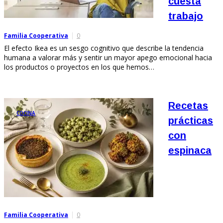
cuesta
trabajo
Familia Cooperativa
0
El efecto Ikea es un sesgo cognitivo que describe la tendencia
humana a valorar más y sentir un mayor apego emocional hacia
los productos o proyectos en los que hemos…
Recetas
COCINA
prácticas
con
espinaca
Familia Cooperativa
0