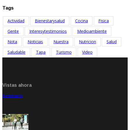
Tags
Actividad
Bienestarysalud
Cocina
Fisica
Gente
Interesytestimonios
Medioambiente
Nota
Noticias
Nuestra
Nutricion
Salud
Saludable
Tapa
Turismo
Video
Vistas ahora
Seminario
Sep 20, 2021
Rate: 5.00