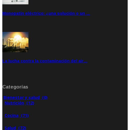
Monopatín eléctrico: ¿una solución o un …
Feb 28, 2020
Rate: 4.00
La lucha contra la contaminación del air…
Ene 21, 2020
Rate: 0.00
Categorías
Bienestar y salud
(0)
Nutrición
(12)
Cocina
(71)
Salud
(72)