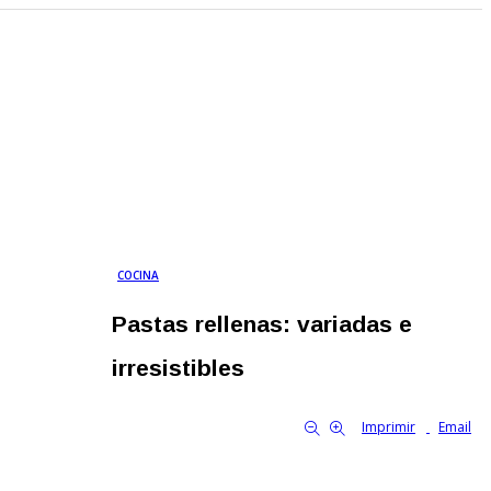
COCINA
Pastas rellenas: variadas e
irresistibles
By Familia Cooperativa
900
0
tamaño de la fuente
Imprimir
Email