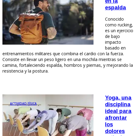
en la
espalda
Conocido
como rucking,
es un ejercicio
de bajo
impacto
basado en
entrenamientos militares que combina el cardio con la fuerza.
Consiste en llevar un peso ligero en una mochila mientras se
camina, fortaleciendo espalda, hombros y piernas, y mejorando la
resistencia y la postura.
Yoga, una
ACTIVIDAD FÍSICA
disciplina
ideal para
afrontar
los
dolores