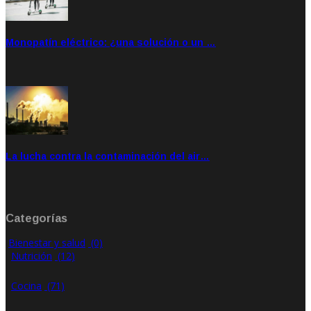
Monopatín eléctrico: ¿una solución o un …
Feb 28, 2020
Rate: 4.00
La lucha contra la contaminación del air…
Ene 21, 2020
Rate: 0.00
Categorías
Bienestar y salud
(0)
Nutrición
(12)
Cocina
(71)