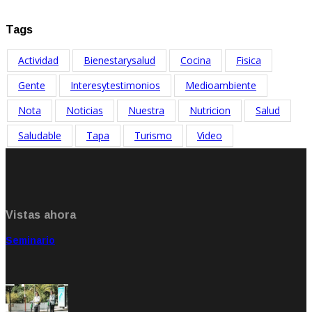
Jul 18, 2025
Tags
Actividad
Bienestarysalud
Cocina
Fisica
Gente
Interesytestimonios
Medioambiente
Nota
Noticias
Nuestra
Nutricion
Salud
Saludable
Tapa
Turismo
Video
Vistas ahora
Seminario
Sep 20, 2021
Rate: 5.00