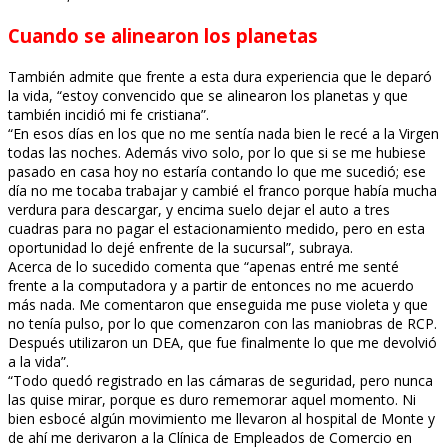
Cuando se alinearon los planetas
También admite que frente a esta dura experiencia que le deparó
la vida, “estoy convencido que se alinearon los planetas y que
también incidió mi fe cristiana”.
“En esos días en los que no me sentía nada bien le recé a la Virgen
todas las noches. Además vivo solo, por lo que si se me hubiese
pasado en casa hoy no estaría contando lo que me sucedió; ese
día no me tocaba trabajar y cambié el franco porque había mucha
verdura para descargar, y encima suelo dejar el auto a tres
cuadras para no pagar el estacionamiento medido, pero en esta
oportunidad lo dejé enfrente de la sucursal”, subraya.
Acerca de lo sucedido comenta que “apenas entré me senté
frente a la computadora y a partir de entonces no me acuerdo
más nada. Me comentaron que enseguida me puse violeta y que
no tenía pulso, por lo que comenzaron con las maniobras de RCP.
Después utilizaron un DEA, que fue finalmente lo que me devolvió
a la vida”.
“Todo quedó registrado en las cámaras de seguridad, pero nunca
las quise mirar, porque es duro rememorar aquel momento. Ni
bien esbocé algún movimiento me llevaron al hospital de Monte y
de ahí me derivaron a la Clínica de Empleados de Comercio en