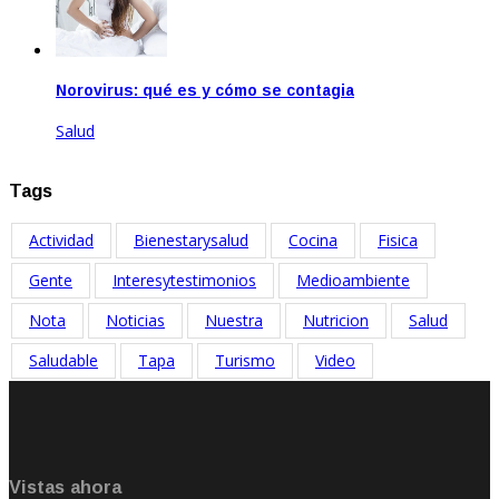
Norovirus: qué es y cómo se contagia
Salud
Feb 17, 2023
Tags
Actividad
Bienestarysalud
Cocina
Fisica
Gente
Interesytestimonios
Medioambiente
Nota
Noticias
Nuestra
Nutricion
Salud
Saludable
Tapa
Turismo
Video
Vistas ahora