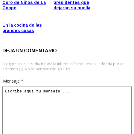
Coro de Niños de La
presidentes que
Coope
dejaron su huella
En la cocina de las
grandes cosas
DEJA UN COMENTARIO
Asegúrese de introducir toda la información requerida, indicada por un
asterisco (*). No se permite código HTML.
Mensaje *