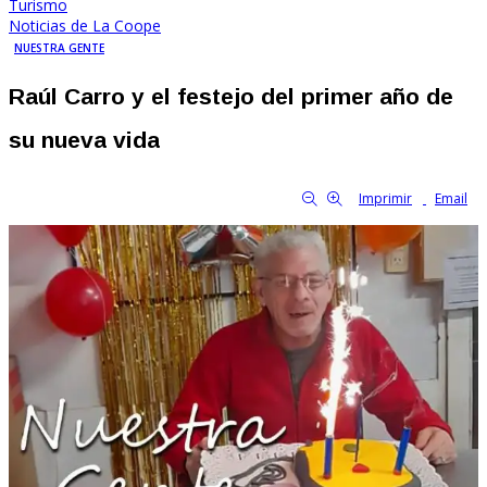
Turismo
Noticias de La Coope
NUESTRA GENTE
Raúl Carro y el festejo del primer año de
su nueva vida
By Familia Cooperativa
1184
0
tamaño de la fuente
Imprimir
Email