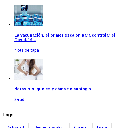
Sep 22, 2020
La vacunación, el primer escalón para controlar el
Covid-19…
Nota de tapa
Dic 17, 2020
Norovirus: qué es y cómo se contagia
Salud
Feb 17, 2023
Tags
Actividad
Bienestarysalud
Cocina
Fisica