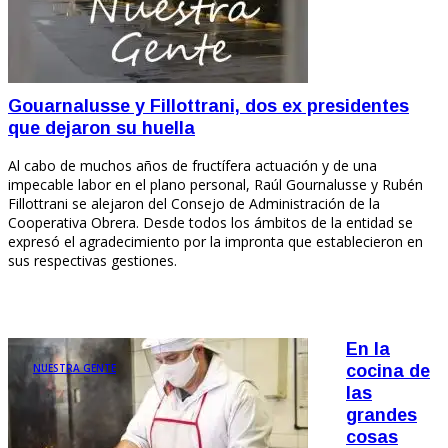
Gouarnalusse y Fillottrani, dos ex presidentes
que dejaron su huella
Al cabo de muchos años de fructífera actuación y de una
impecable labor en el plano personal, Raúl Gournalusse y Rubén
Fillottrani se alejaron del Consejo de Administración de la
Cooperativa Obrera. Desde todos los ámbitos de la entidad se
expresó el agradecimiento por la impronta que establecieron en
sus respectivas gestiones.
En la
NUESTRA GENTE
cocina de
las
grandes
cosas