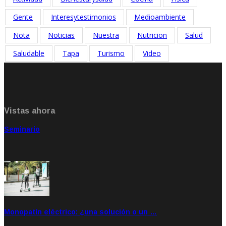
Gente
Interesytestimonios
Medioambiente
Nota
Noticias
Nuestra
Nutricion
Salud
Saludable
Tapa
Turismo
Video
Vistas ahora
Seminario
Sep 20, 2021
Rate: 5.00
Monopatín eléctrico: ¿una solución o un …