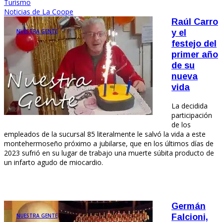
Turismo
Noticias de La Coope
Raúl Carro
NUESTRA GENTE
y el
festejo del
primer año
de su
nueva
vida
La decidida
participación
de los
empleados de la sucursal 85 literalmente le salvó la vida a este
montehermoseño próximo a jubilarse, que en los últimos días de
2023 sufrió en su lugar de trabajo una muerte súbita producto de
un infarto agudo de miocardio.
Germán
NUESTRA GENTE
Falcioni,