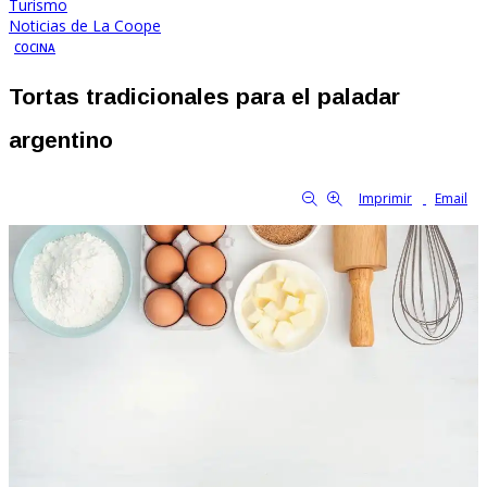
Turismo
Noticias de La Coope
COCINA
Tortas tradicionales para el paladar
argentino
By Familia Cooperativa
4264
0
tamaño de la fuente
Imprimir
Email