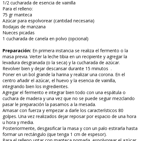
1/2 cucharada de esencia de vainilla
Para el relleno:
75 gr manteca
Azúcar para espolvorear (cantidad necesaria)
Rodajas de manzana
Nueces picadas
1 cucharada de canela en polvo (opcional)
Preparación:
En primera instancia se realiza el fermento o la
masa previa. Verter la leche tibia en un recipiente y agregar la
levadura desgranada (o la seca) y la cucharada de azúcar.
Revolver bien y dejar descansar durante 15 minutos .
Poner en un bol grande la harina y realizar una corona. En el
centro añadir el azúcar, el huevo y la esencia de vainilla,
integrando bien los ingredientes.
Agregar el fermento e integrar bien todo con una espátula o
cuchara de madera y una vez que no se puede seguir mezclando
pasar le preparación la pasamos a la mesada.
Amasar con fuerza y empezar a darle los característicos 80
golpes. Una vez realizados dejar reposar por espacio de una hora
u hora y media.
Posteriormente, desgasificar la masa y con un palo estirarla hasta
formar un rectángulo (que tenga 1 cm de espesor).
Para el relleno untar con manteca pomada, espolvorear el azúcar