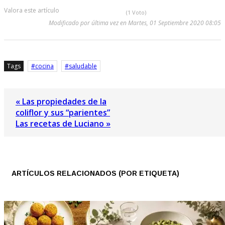
Valora este artículo
(1 Voto)
Modificado por última vez en Martes, 01 Septiembre 2020 08:05
Tags
cocina
saludable
« Las propiedades de la
coliflor y sus “parientes”
Las recetas de Luciano »
ARTÍCULOS RELACIONADOS (POR ETIQUETA)