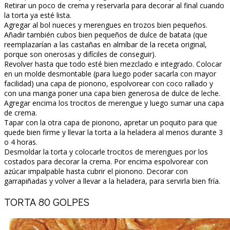
Retirar un poco de crema y reservarla para decorar al final cuando
la torta ya esté lista.
Agregar al bol nueces y merengues en trozos bien pequeños.
Añadir también cubos bien pequeños de dulce de batata (que
reemplazarían a las castañas en almíbar de la receta original,
porque son onerosas y difíciles de conseguir).
Revolver hasta que todo esté bien mezclado e integrado. Colocar
en un molde desmontable (para luego poder sacarla con mayor
facilidad) una capa de pionono, espolvorear con coco rallado y
con una manga poner una capa bien generosa de dulce de leche.
Agregar encima los trocitos de merengue y luego sumar una capa
de crema.
Tapar con la otra capa de pionono, apretar un poquito para que
quede bien firme y llevar la torta a la heladera al menos durante 3
o 4 horas.
Desmoldar la torta y colocarle trocitos de merengues por los
costados para decorar la crema. Por encima espolvorear con
azúcar impalpable hasta cubrir el pionono. Decorar con
garrapiñadas y volver a llevar a la heladera, para servirla bien fría.
TORTA 80 GOLPES