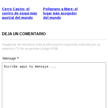
Cerro Castor, el
Polignano a Mare: el
centro de esquí más
lugar más acogedor
austral del mundo
del mundo
DEJA UN COMENTARIO
Asegúrese de introducir toda la información requerida, indicada por un
asterisco (*). No se permite código HTML.
Mensaje *