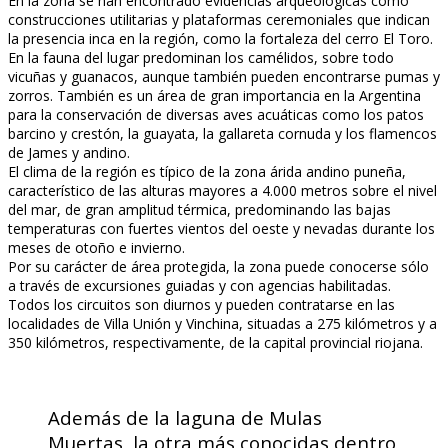
En la zona se han encontrado evidencias arqueológicas como
construcciones utilitarias y plataformas ceremoniales que indican
la presencia inca en la región, como la fortaleza del cerro El Toro.
En la fauna del lugar predominan los camélidos, sobre todo
vicuñas y guanacos, aunque también pueden encontrarse pumas y
zorros. También es un área de gran importancia en la Argentina
para la conservación de diversas aves acuáticas como los patos
barcino y crestón, la guayata, la gallareta cornuda y los flamencos
de James y andino.
El clima de la región es típico de la zona árida andino puneña,
característico de las alturas mayores a 4.000 metros sobre el nivel
del mar, de gran amplitud térmica, predominando las bajas
temperaturas con fuertes vientos del oeste y nevadas durante los
meses de otoño e invierno.
Por su carácter de área protegida, la zona puede conocerse sólo
a través de excursiones guiadas y con agencias habilitadas.
Todos los circuitos son diurnos y pueden contratarse en las
localidades de Villa Unión y Vinchina, situadas a 275 kilómetros y a
350 kilómetros, respectivamente, de la capital provincial riojana.
Además de la laguna de Mulas
Muertas, la otra más conocidas dentro