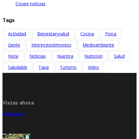
Coope noticias
Oct 19, 2023
Tags
Actividad
Bienestarysalud
Cocina
Fisica
Gente
Interesytestimonios
Medioambiente
Nota
Noticias
Nuestra
Nutricion
Salud
Saludable
Tapa
Turismo
Video
Vistas ahora
Seminario
Sep 20, 2021
Rate: 5.00