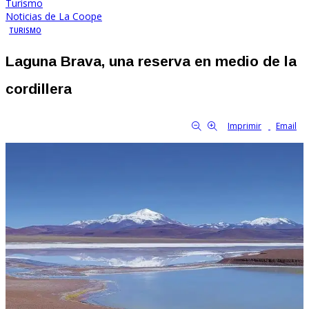
Turismo
Noticias de La Coope
TURISMO
Laguna Brava, una reserva en medio de la
cordillera
By Familia Cooperativa
1779
0
tamaño de la fuente
Imprimir
Email