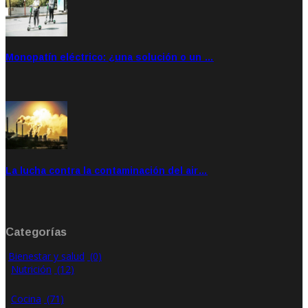
Monopatín eléctrico: ¿una solución o un …
Feb 28, 2020
Rate: 4.00
La lucha contra la contaminación del air…
Ene 21, 2020
Rate: 0.00
Categorías
Bienestar y salud
(0)
Nutrición
(12)
Cocina
(71)