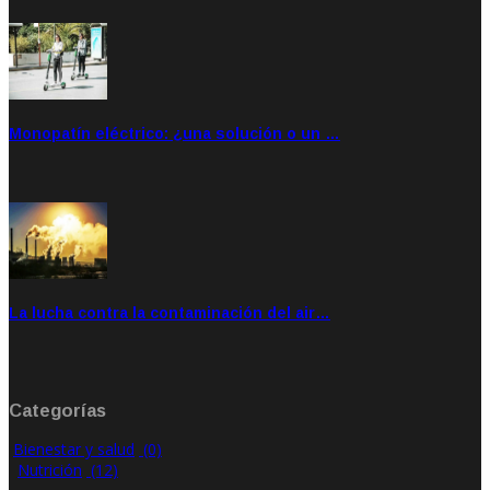
Monopatín eléctrico: ¿una solución o un …
Feb 28, 2020
Rate: 4.00
La lucha contra la contaminación del air…
Ene 21, 2020
Rate: 0.00
Categorías
Bienestar y salud
(0)
Nutrición
(12)