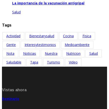
La importancia de la vacunación antigripal
Salud
Abr 21, 2021
Tags
Actividad
Bienestarysalud
Cocina
Fisica
Gente
Interesytestimonios
Medioambiente
Nota
Noticias
Nuestra
Nutricion
Salud
Saludable
Tapa
Turismo
Video
Vistas ahora
Seminario
Sep 20, 2021
Rate: 5.00