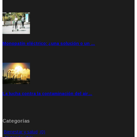
Sep 20, 2021
Rate: 5.00
Monopatín eléctrico: ¿una solución o un …
Feb 28, 2020
Rate: 4.00
La lucha contra la contaminación del air…
Ene 21, 2020
Rate: 0.00
Categorías
Bienestar y salud
(0)