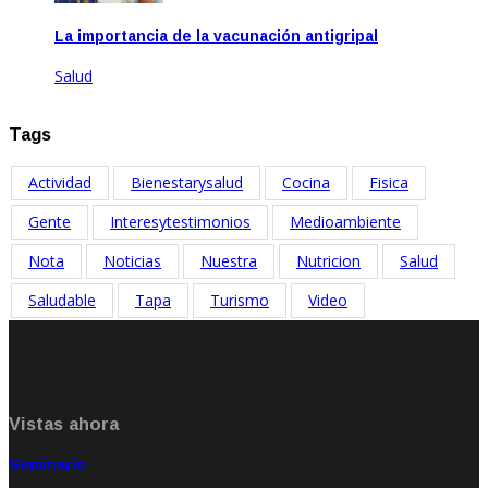
La importancia de la vacunación antigripal
Salud
Abr 21, 2021
Tags
Actividad
Bienestarysalud
Cocina
Fisica
Gente
Interesytestimonios
Medioambiente
Nota
Noticias
Nuestra
Nutricion
Salud
Saludable
Tapa
Turismo
Video
Vistas ahora
Seminario