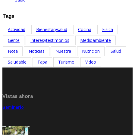
Sep 27, 2025
Tags
Actividad
Bienestarysalud
Cocina
Fisica
Gente
Interesytestimonios
Medioambiente
Nota
Noticias
Nuestra
Nutricion
Salud
Saludable
Tapa
Turismo
Video
Vistas ahora
Seminario
Sep 20, 2021
Rate: 5.00