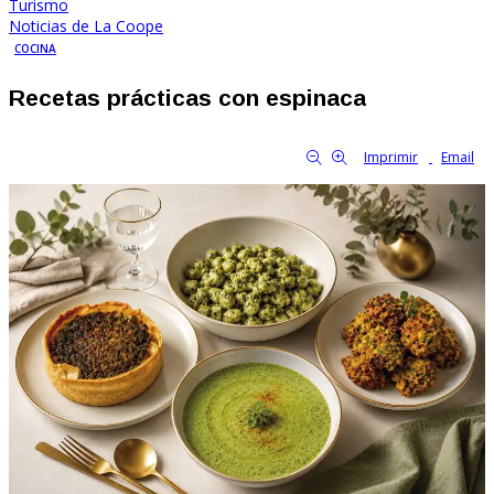
Turismo
Noticias de La Coope
COCINA
Recetas prácticas con espinaca
By Familia Cooperativa
89
0
tamaño de la fuente
Imprimir
Email