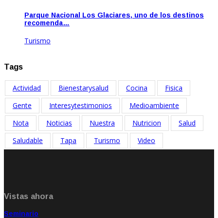
Parque Nacional Los Glaciares, uno de los destinos
recomenda…
Turismo
Ene 20, 2021
Tags
Actividad
Bienestarysalud
Cocina
Fisica
Gente
Interesytestimonios
Medioambiente
Nota
Noticias
Nuestra
Nutricion
Salud
Saludable
Tapa
Turismo
Video
Vistas ahora
Seminario