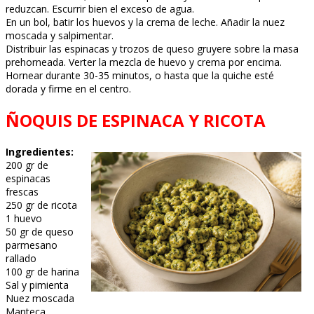
reduzcan. Escurrir bien el exceso de agua.
En un bol, batir los huevos y la crema de leche. Añadir la nuez
moscada y salpimentar.
Distribuir las espinacas y trozos de queso gruyere sobre la masa
prehorneada. Verter la mezcla de huevo y crema por encima.
Hornear durante 30-35 minutos, o hasta que la quiche esté
dorada y firme en el centro.
ÑOQUIS DE ESPINACA Y RICOTA
Ingredientes:
200 gr de
espinacas
frescas
250 gr de ricota
1 huevo
50 gr de queso
parmesano
rallado
100 gr de harina
Sal y pimienta
Nuez moscada
Manteca