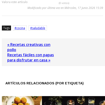
Valora este artículo
(0 votos)
Modificado por última vez en Miércoles, 17 Junio 2026 15:39
Tags
cocina
saludable
« Recetas creativas con
pollo
Recetas fáciles con papas
para disfrutar en casa »
ARTÍCULOS RELACIONADOS (POR ETIQUETA)