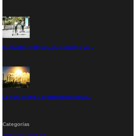
Sep 20, 2021
Rate: 5.00
Monopatín eléctrico: ¿una solución o un …
Feb 28, 2020
Rate: 4.00
La lucha contra la contaminación del air…
Ene 21, 2020
Rate: 0.00
Categorías
Bienestar y salud
(0)