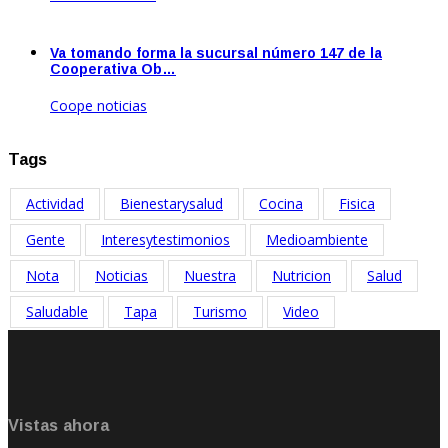
Ago 22, 2023
Va tomando forma la sucursal número 147 de la
Cooperativa Ob…
Coope noticias
Oct 19, 2023
Tags
Actividad
Bienestarysalud
Cocina
Fisica
Gente
Interesytestimonios
Medioambiente
Nota
Noticias
Nuestra
Nutricion
Salud
Saludable
Tapa
Turismo
Video
Vistas ahora