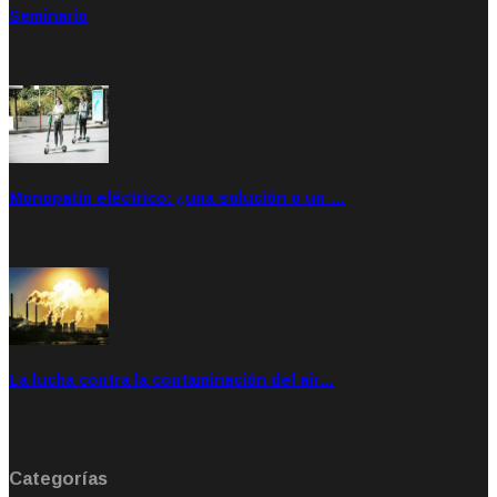
Seminario
Sep 20, 2021
Rate: 5.00
Monopatín eléctrico: ¿una solución o un …
Feb 28, 2020
Rate: 4.00
La lucha contra la contaminación del air…
Ene 21, 2020
Rate: 0.00
Categorías