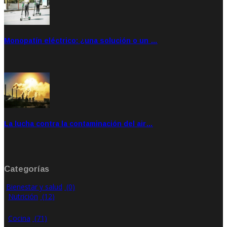
Monopatín eléctrico: ¿una solución o un …
Feb 28, 2020
Rate: 4.00
La lucha contra la contaminación del air…
Ene 21, 2020
Rate: 0.00
Categorías
Bienestar y salud
(0)
Nutrición
(12)
Cocina
(71)