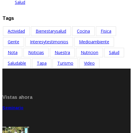
Salud
Feb 17, 2023
Tags
Actividad
Bienestarysalud
Cocina
Fisica
Gente
Interesytestimonios
Medioambiente
Nota
Noticias
Nuestra
Nutricion
Salud
Saludable
Tapa
Turismo
Video
Vistas ahora
Seminario
Sep 20, 2021
Rate: 5.00