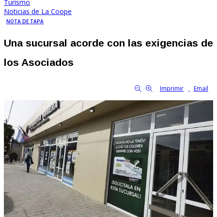
Turismo
Noticias de La Coope
NOTA DE TAPA
Una sucursal acorde con las exigencias de
los Asociados
By Familia Cooperativa
1678
0
tamaño de la fuente
Imprimir
Email