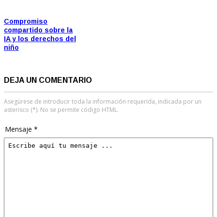
Compromiso
compartido sobre la
IA y los derechos del
niño
DEJA UN COMENTARIO
Asegúrese de introducir toda la información requerida, indicada por un
asterisco (*). No se permite código HTML.
Mensaje *