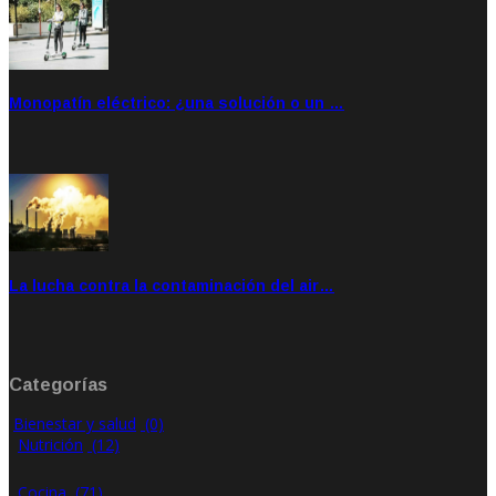
Monopatín eléctrico: ¿una solución o un …
Feb 28, 2020
Rate: 4.00
La lucha contra la contaminación del air…
Ene 21, 2020
Rate: 0.00
Categorías
Bienestar y salud
(0)
Nutrición
(12)
Cocina
(71)