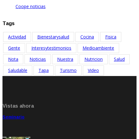
Coope noticias
Oct 19, 2021
Tags
Actividad
Bienestarysalud
Cocina
Fisica
Gente
Interesytestimonios
Medioambiente
Nota
Noticias
Nuestra
Nutricion
Salud
Saludable
Tapa
Turismo
Video
Vistas ahora
Seminario
Sep 20, 2021
Rate: 5.00