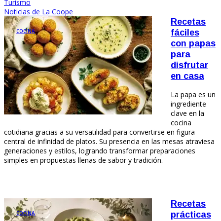
Turismo
Noticias de La Coope
Recetas
COCINA
fáciles
con papas
para
disfrutar
en casa
La papa es un
ingrediente
clave en la
cocina
cotidiana gracias a su versatilidad para convertirse en figura
central de infinidad de platos. Su presencia en las mesas atraviesa
generaciones y estilos, logrando transformar preparaciones
simples en propuestas llenas de sabor y tradición.
Recetas
COCINA
prácticas