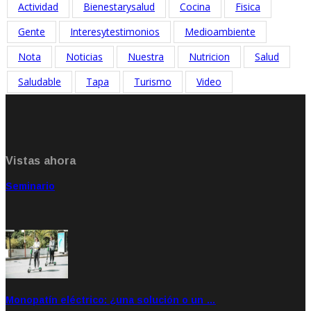
Actividad
Bienestarysalud
Cocina
Fisica
Gente
Interesytestimonios
Medioambiente
Nota
Noticias
Nuestra
Nutricion
Salud
Saludable
Tapa
Turismo
Video
Vistas ahora
Seminario
Sep 20, 2021
Rate: 5.00
Monopatín eléctrico: ¿una solución o un …