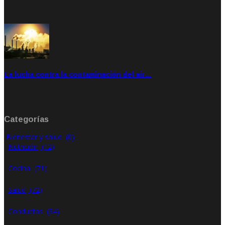
Feb 28, 2020
Rate: 4.00
La lucha contra la contaminación del air…
Ene 21, 2020
Rate: 0.00
Categorías
Bienestar y salud
(0)
Nutrición
(12)
Cocina
(71)
Salud
(72)
Conductas
(34)