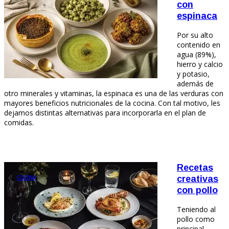
con
espinaca
Por su alto
contenido en
agua (89%),
hierro y calcio
y potasio,
además de
otro minerales y vitaminas, la espinaca es una de las verduras con
mayores beneficios nutricionales de la cocina. Con tal motivo, les
dejamos distintas alternativas para incorporarla en el plan de
comidas.
Recetas
COCINA
creativas
con pollo
Teniendo al
pollo como
principal