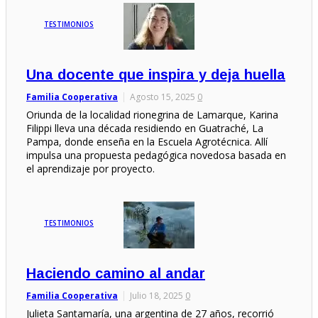
TESTIMONIOS
Una docente que inspira y deja huella
Familia Cooperativa
Agosto 15, 2025
0
Oriunda de la localidad rionegrina de Lamarque, Karina
Filippi lleva una década residiendo en Guatraché, La
Pampa, donde enseña en la Escuela Agrotécnica. Allí
impulsa una propuesta pedagógica novedosa basada en
el aprendizaje por proyecto.
TESTIMONIOS
Haciendo camino al andar
Familia Cooperativa
Julio 18, 2025
0
Julieta Santamaría, una argentina de 27 años, recorrió