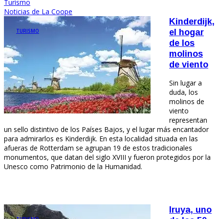
Turismo
Noticias de La Coope
Kinderdijk,
TURISMO
el hogar
de los
molinos
de viento
Sin lugar a
duda, los
molinos de
viento
representan
un sello distintivo de los Países Bajos, y el lugar más encantador
para admirarlos es Kinderdijk. En esta localidad situada en las
afueras de Rotterdam se agrupan 19 de estos tradicionales
monumentos, que datan del siglo XVIII y fueron protegidos por la
Unesco como Patrimonio de la Humanidad.
Iruya, uno
TURISMO