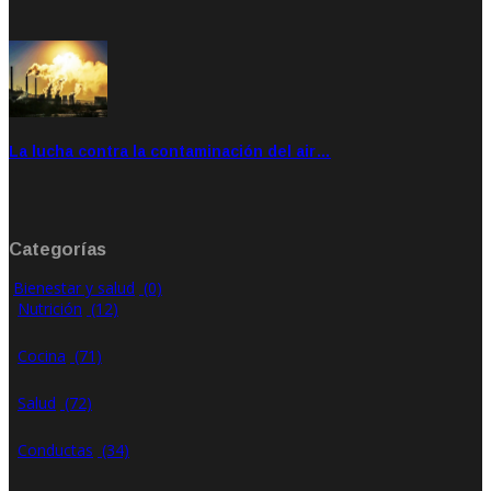
Feb 28, 2020
Rate: 4.00
La lucha contra la contaminación del air…
Ene 21, 2020
Rate: 0.00
Categorías
Bienestar y salud
(0)
Nutrición
(12)
Cocina
(71)
Salud
(72)
Conductas
(34)