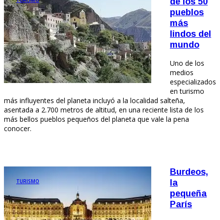
de los 50
pueblos
más
lindos del
mundo
Uno de los
medios
especializados
en turismo
más influyentes del planeta incluyó a la localidad salteña,
asentada a 2.700 metros de altitud, en una reciente lista de los
más bellos pueblos pequeños del planeta que vale la pena
conocer.
Burdeos,
TURISMO
la
pequeña
París