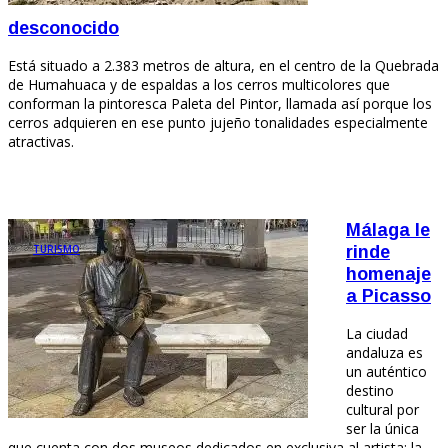
desconocido
Está situado a 2.383 metros de altura, en el centro de la Quebrada
de Humahuaca y de espaldas a los cerros multicolores que
conforman la pintoresca Paleta del Pintor, llamada así porque los
cerros adquieren en ese punto jujeño tonalidades especialmente
atractivas.
Málaga le
TURISMO
rinde
homenaje
a Picasso
La ciudad
andaluza es
un auténtico
destino
cultural por
ser la única
que cuenta con dos museos dedicados en exclusiva al artista: la