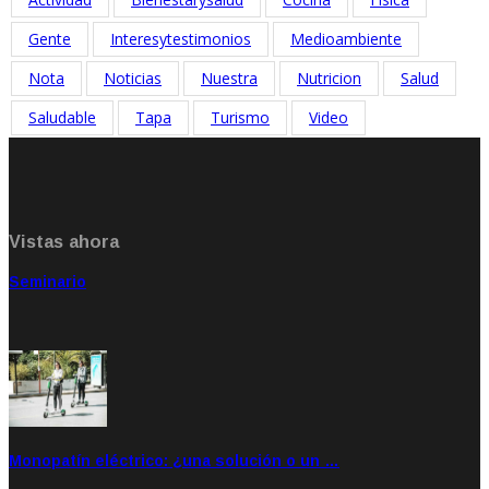
Gente
Interesytestimonios
Medioambiente
Nota
Noticias
Nuestra
Nutricion
Salud
Saludable
Tapa
Turismo
Video
Vistas ahora
Seminario
Sep 20, 2021
Rate: 5.00
Monopatín eléctrico: ¿una solución o un …