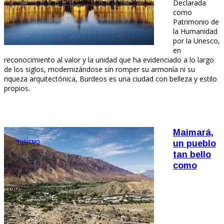
Declarada
como
Patrimonio de
la Humanidad
por la Unesco,
en
reconocimiento al valor y la unidad que ha evidenciado a lo largo
de los siglos, modernizándose sin romper su armonía ni su
riqueza arquitectónica, Burdeos es una ciudad con belleza y estilo
propios.
Maimará,
TURISMO
un pueblo
tan bello
como