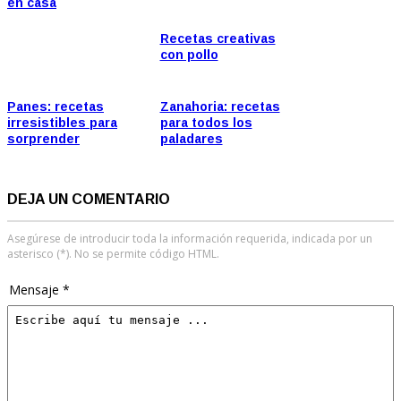
en casa
Recetas creativas
con pollo
Panes: recetas
Zanahoria: recetas
irresistibles para
para todos los
sorprender
paladares
DEJA UN COMENTARIO
Asegúrese de introducir toda la información requerida, indicada por un
asterisco (*). No se permite código HTML.
Mensaje *