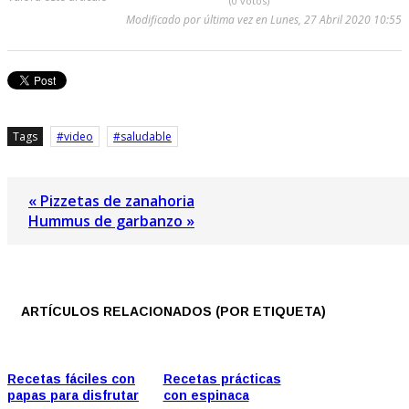
(0 votos)
Modificado por última vez en Lunes, 27 Abril 2020 10:55
Tags
video
saludable
« Pizzetas de zanahoria
Hummus de garbanzo »
ARTÍCULOS RELACIONADOS (POR ETIQUETA)
Recetas fáciles con
Recetas prácticas
papas para disfrutar
con espinaca