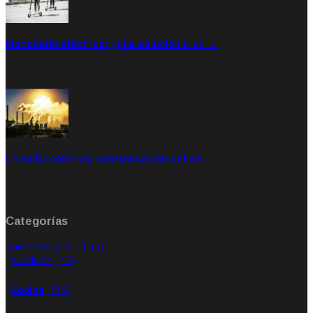
Monopatín eléctrico: ¿una solución o un …
Feb 28, 2020
Rate: 4.00
La lucha contra la contaminación del air…
Ene 21, 2020
Rate: 0.00
Categorías
Bienestar y salud
(0)
Nutrición
(12)
Cocina
(71)