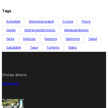
Ene 20, 2021
Tags
Actividad
Bienestarysalud
Cocina
Fisica
Gente
Interesytestimonios
Medioambiente
Nota
Noticias
Nuestra
Nutricion
Salud
Saludable
Tapa
Turismo
Video
Vistas ahora
Seminario
Sep 20, 2021
Rate: 5.00