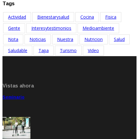
Tags
Actividad
Bienestarysalud
Cocina
Fisica
Gente
Interesytestimonios
Medioambiente
Nota
Noticias
Nuestra
Nutricion
Salud
Saludable
Tapa
Turismo
Video
Vistas ahora
Seminario
Sep 20, 2021
Rate: 5.00