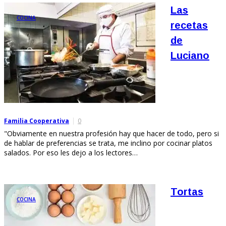
Las
COCINA
recetas
de
Luciano
Familia Cooperativa
0
"Obviamente en nuestra profesión hay que hacer de todo, pero si
de hablar de preferencias se trata, me inclino por cocinar platos
salados. Por eso les dejo a los lectores…
Tortas
COCINA