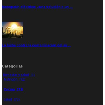
Monopatín eléctrico: ¿una solución o un …
Feb 28, 2020
Rate: 4.00
La lucha contra la contaminación del air…
Ene 21, 2020
Rate: 0.00
Categorías
Bienestar y salud
(0)
Nutrición
(12)
Cocina
(71)
Salud
(72)