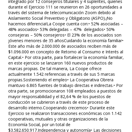
integrado por 12 consejeros titulares y 4 suplentes, quienes
durante el Ejercicio 111 se reunieron en 26 oportunidades a
través del sistema de telecomunicación Zoom debido al
Aislamiento Social Preventivo y Obligatorio (ASPO).¡No
hacemos diferencia!La Coope cuenta con:• 52% asociadas –
48% asociados• 53% delegadas – 47% delegados• 50%
consejeras – 50% consejeros• El 23% de los asociados son
jóvenes menores de 35 añosCuidando la economía familiar•
Este año más de 2.000.000 de asociados reciben más de
$1.096.000 en concepto de Retorno al Consumo e Interés al
Capital.• Por otra parte, para fortalecer la economía familiar,
en este ejercicio se lanzaron 160 nuevos productos de
marcas propias. De tal manera, La Coope ofrece
actualmente 1.542 referencias a través de sus 5 marcas
propias.Sosteniendo el empleo• La Cooperativa Obrera
mantuvo 6.865 fuentes de trabajo directas e indirectas.• Por
otra parte, se promocionaron 108 empleados a puestos de
mayor responsabilidad y el 82,64 % de los puestos de
conducción se cubrieron a través de este proceso de
desarrollo interno.Cooperando crecemos• Durante este
Ejercicio se realizaron transacciones económicas con 1.142
cooperativas, mutuales y otras organizaciones de la
Economía Social, por un total de
Jun 23, 2020
$3.582.650.917.Independencia y autonomía• Las decisiones