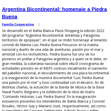
Argentina Bicontinental: homenaje a Piedra
Buena
Familia Cooperativa
0
Se desarrolló en el Bahía Blanca Plaza Shopping la edición 2022
del programa “Argentina Bicontinental: Antártida y Patagonia
territorios de epopeyas”, en el que se rindió homenaje al teniente
coronel de Marina Luis Piedra Buena.Precursor en la marina
nacional y dueño de una vida de aventuras, pasión por el mar y
amistad con los techuelches, Piedra Buena fue uno de los
pioneros en poblar a Patagonia argentina y a quien se le debe, en
gran medida, la soberanía nacional sobre ella.El cronograma de
actividades previsto en el BBPS contuvo inicialmente el izamiento
del pabellón nacional, el descubrimiento de una placa bicontinental
y la inauguración de la muestra documental “Luis Piedra Buena:
una pasión por el mar” y tuvo continuidad con el desarro- llo de
distintas charlas, la actuación de la Banda de Música de la Base
Naval Puerto Belgrano y la exhibición de la obra de teatro
“Contando Historias: Luis Piedra Buena”.En la inauguración
estuvieron presentes los intendentes de Bahía Blanca y Coronel
Rosales, Héctor Gay y Mariano Uset, respectivamente, así como
la presidenta del Concejo Deliberante, Fabiola Buosi y ediles