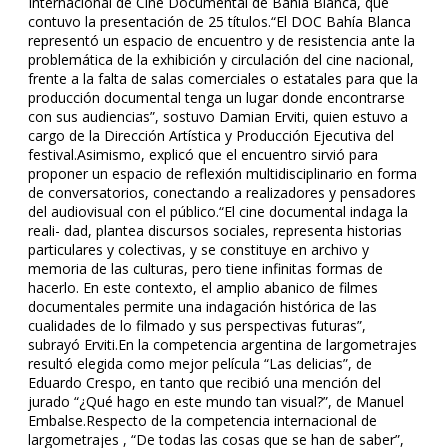
Internacional de Cine Documental de Bahía Blanca, que
contuvo la presentación de 25 títulos.“El DOC Bahía Blanca
representó un espacio de encuentro y de resistencia ante la
problemática de la exhibición y circulación del cine nacional,
frente a la falta de salas comerciales o estatales para que la
producción documental tenga un lugar donde encontrarse
con sus audiencias”, sostuvo Damian Erviti, quien estuvo a
cargo de la Dirección Artística y Producción Ejecutiva del
festival.Asimismo, explicó que el encuentro sirvió para
proponer un espacio de reflexión multidisciplinario en forma
de conversatorios, conectando a realizadores y pensadores
del audiovisual con el público.“El cine documental indaga la
reali- dad, plantea discursos sociales, representa historias
particulares y colectivas, y se constituye en archivo y
memoria de las culturas, pero tiene infinitas formas de
hacerlo. En este contexto, el amplio abanico de filmes
documentales permite una indagación histórica de las
cualidades de lo filmado y sus perspectivas futuras”,
subrayó Erviti.En la competencia argentina de largometrajes
resultó elegida como mejor película “Las delicias”, de
Eduardo Crespo, en tanto que recibió una mención del
jurado “¿Qué hago en este mundo tan visual?”, de Manuel
Embalse.Respecto de la competencia internacional de
largometrajes , “De todas las cosas que se han de saber”,