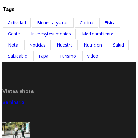
Tags
Actividad
Bienestarysalud
Cocina
Fisica
Gente
Interesytestimonios
Medioambiente
Nota
Noticias
Nuestra
Nutricion
Salud
Saludable
Tapa
Turismo
Video
Vistas ahora
Seminario
Sep 20, 2021
Rate: 5.00