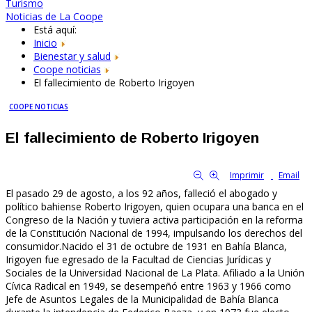
Turismo
Noticias de La Coope
Está aquí:
Inicio
Bienestar y salud
Coope noticias
El fallecimiento de Roberto Irigoyen
COOPE NOTICIAS
El fallecimiento de Roberto Irigoyen
By Familia Cooperativa
6849
0
tamaño de la fuente
Imprimir
Email
El pasado 29 de agosto, a los 92 años, falleció el abogado y
político bahiense Roberto Irigoyen, quien ocupara una banca en el
Congreso de la Nación y tuviera activa participación en la reforma
de la Constitución Nacional de 1994, impulsando los derechos del
consumidor.Nacido el 31 de octubre de 1931 en Bahía Blanca,
Irigoyen fue egresado de la Facultad de Ciencias Jurídicas y
Sociales de la Universidad Nacional de La Plata. Afiliado a la Unión
Cívica Radical en 1949, se desempeñó entre 1963 y 1966 como
Jefe de Asuntos Legales de la Municipalidad de Bahía Blanca