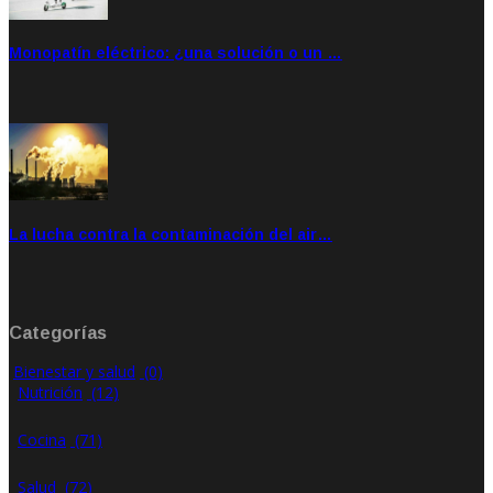
Monopatín eléctrico: ¿una solución o un …
Feb 28, 2020
Rate: 4.00
La lucha contra la contaminación del air…
Ene 21, 2020
Rate: 0.00
Categorías
Bienestar y salud
(0)
Nutrición
(12)
Cocina
(71)
Salud
(72)