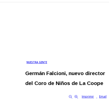
NUESTRA GENTE
Germán Falcioni, nuevo director
del Coro de Niños de La Coope
By Familia Cooperativa
3743
0
tamaño de la fuente
Imprimir
Email