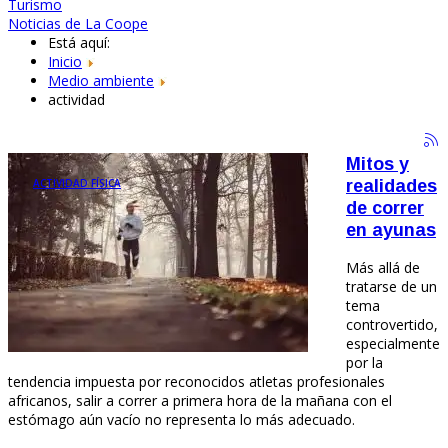
Turismo
Noticias de La Coope
Está aquí:
Inicio
Medio ambiente
actividad
Mitos y
ACTIVIDAD FÍSICA
realidades
de correr
en ayunas
Más allá de
tratarse de un
tema
controvertido,
especialmente
por la
tendencia impuesta por reconocidos atletas profesionales
africanos, salir a correr a primera hora de la mañana con el
estómago aún vacío no representa lo más adecuado.