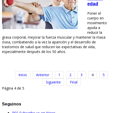
edad
Poner el
cuerpo en
movimiento
ayuda a
reducir la
grasa corporal, mejorar la fuerza muscular y mantener la masa
ósea, combatiendo a la vez la aparición y el desarrollo de
trastornos de salud que reducen las expectativas de vida,
especialmente después de los 50 años.
Inicio
Anterior
1
2
3
4
5
Siguiente
Final
Página 4 de 5
Seguinos
RSS
Subscribe us on News