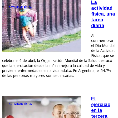
La
ACTIVIDAD FÍSICA
actividad
física, una
tarea
diaria
Al
conmemorar
el Día Mundial
de la Actividad
Física, que se
celebra el 6 de abril, la Organización Mundial de la Salud destacó
que la ejercitación desde la niñez mejora la calidad de vida y
previene enfermedades en la vida adulta. En Argentina, el 54,7%
de las personas mayores son sedentarias.
El
ACTIVIDAD FÍSICA
ejercicio
en la
tercera