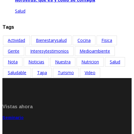
Norovirus: qué es y cómo se contagia
Salud
Feb 17, 2023
Tags
Actividad
Bienestarysalud
Cocina
Fisica
Gente
Interesytestimonios
Medioambiente
Nota
Noticias
Nuestra
Nutricion
Salud
Saludable
Tapa
Turismo
Video
Vistas ahora
Seminario
Sep 20, 2021
Rate: 5.00