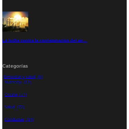
Feb 28, 2020
Rate: 4.00
La lucha contra la contaminación del air…
Ene 21, 2020
Rate: 0.00
Categorías
Bienestar y salud
(0)
Nutrición
(12)
Cocina
(71)
Salud
(72)
Conductas
(34)
Ago 20, 2020