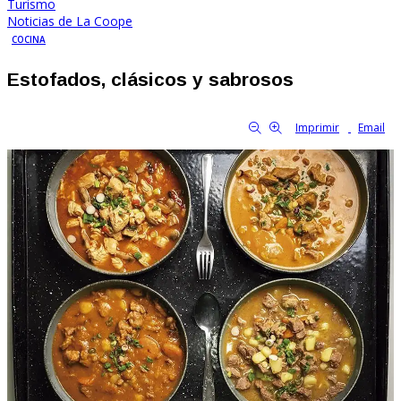
Turismo
Noticias de La Coope
COCINA
Estofados, clásicos y sabrosos
By Familia Cooperativa
821
0
tamaño de la fuente
Imprimir
Email