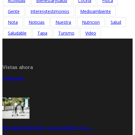
Actividad
Bienestarysalud
Cocina
Fisica
Gente
Interesytestimonios
Medioambiente
Nota
Noticias
Nuestra
Nutricion
Salud
Saludable
Tapa
Turismo
Video
Vistas ahora
Seminario
Sep 20, 2021
Rate: 5.00
Monopatín eléctrico: ¿una solución o un …