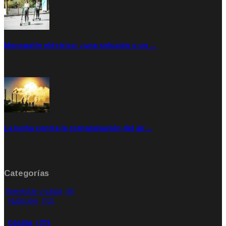
Monopatín eléctrico: ¿una solución o un …
Feb 28, 2020
Rate: 4.00
La lucha contra la contaminación del air…
Ene 21, 2020
Rate: 0.00
Categorías
Bienestar y salud
(0)
Nutrición
(12)
Cocina
(71)