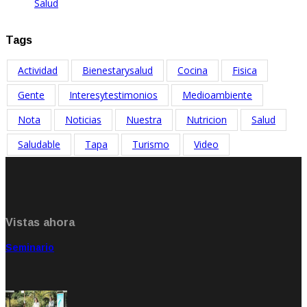
Salud
Abr 21, 2021
Tags
Actividad
Bienestarysalud
Cocina
Fisica
Gente
Interesytestimonios
Medioambiente
Nota
Noticias
Nuestra
Nutricion
Salud
Saludable
Tapa
Turismo
Video
Vistas ahora
Seminario
Sep 20, 2021
Rate: 5.00