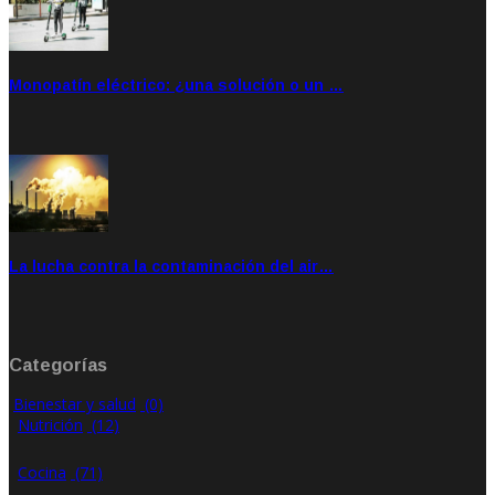
Monopatín eléctrico: ¿una solución o un …
Feb 28, 2020
Rate: 4.00
La lucha contra la contaminación del air…
Ene 21, 2020
Rate: 0.00
Categorías
Bienestar y salud
(0)
Nutrición
(12)
Cocina
(71)