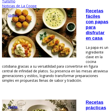
Turismo
Noticias de La Coope
Recetas
COCINA
fáciles
con papas
para
disfrutar
en casa
La papa es un
ingrediente
clave en la
cocina
cotidiana gracias a su versatilidad para convertirse en figura
central de infinidad de platos. Su presencia en las mesas atraviesa
generaciones y estilos, logrando transformar preparaciones
simples en propuestas llenas de sabor y tradición.
Recetas
COCINA
prácticas