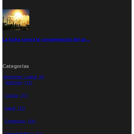
Feb 28, 2020
Rate: 4.00
La lucha contra la contaminación del air…
Ene 21, 2020
Rate: 0.00
Categorías
Bienestar y salud
(0)
Nutrición
(12)
Cocina
(71)
Salud
(72)
Conductas
(34)
Actividad física
(21)