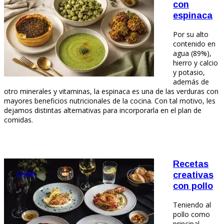
con
espinaca
Por su alto
contenido en
agua (89%),
hierro y calcio
y potasio,
además de
otro minerales y vitaminas, la espinaca es una de las verduras con
mayores beneficios nutricionales de la cocina. Con tal motivo, les
dejamos distintas alternativas para incorporarla en el plan de
comidas.
Recetas
COCINA
creativas
con pollo
Teniendo al
pollo como
principal