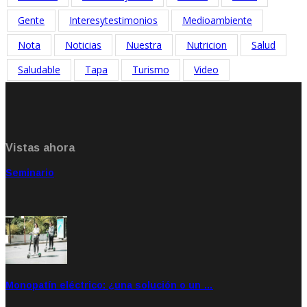
Gente
Interesytestimonios
Medioambiente
Nota
Noticias
Nuestra
Nutricion
Salud
Saludable
Tapa
Turismo
Video
Vistas ahora
Seminario
Sep 20, 2021
Rate: 5.00
Monopatín eléctrico: ¿una solución o un …