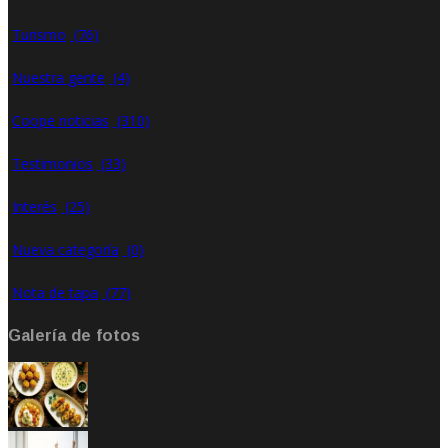
Turismo
(76)
Nuestra gente
(4)
Coope noticias
(310)
Testimonios
(33)
Interés
(25)
Nueva categoría
(0)
Nota de tapa
(77)
Galería de fotos