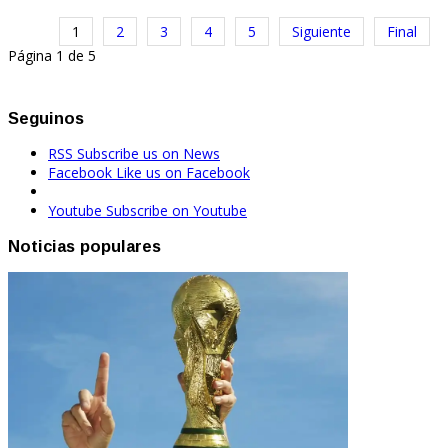
1
2
3
4
5
Siguiente
Final
Página 1 de 5
Seguinos
RSS
Subscribe us on News
Facebook
Like us on Facebook
Youtube
Subscribe on Youtube
Noticias populares