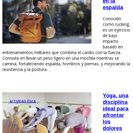
en la
espalda
Conocido
como rucking,
es un ejercicio
de bajo
impacto
basado en
entrenamientos militares que combina el cardio con la fuerza.
Consiste en llevar un peso ligero en una mochila mientras se
camina, fortaleciendo espalda, hombros y piernas, y mejorando la
resistencia y la postura.
Yoga, una
ACTIVIDAD FÍSICA
disciplina
ideal para
afrontar
los
dolores