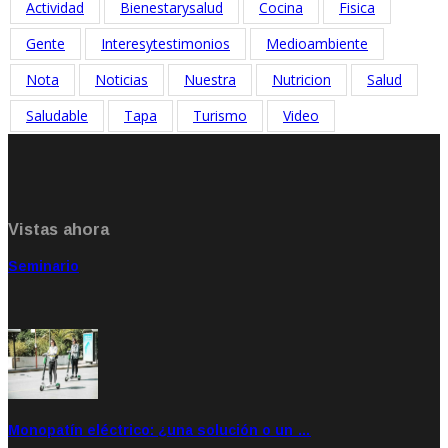
Actividad
Bienestarysalud
Cocina
Fisica
Gente
Interesytestimonios
Medioambiente
Nota
Noticias
Nuestra
Nutricion
Salud
Saludable
Tapa
Turismo
Video
Vistas ahora
Seminario
Sep 20, 2021
Rate: 5.00
Monopatín eléctrico: ¿una solución o un …