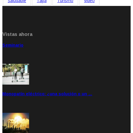
Saludable
Tapa
Turismo
Video
Vistas ahora
Seminario
Sep 20, 2021
Rate: 5.00
Monopatín eléctrico: ¿una solución o un …
Feb 28, 2020
Rate: 4.00