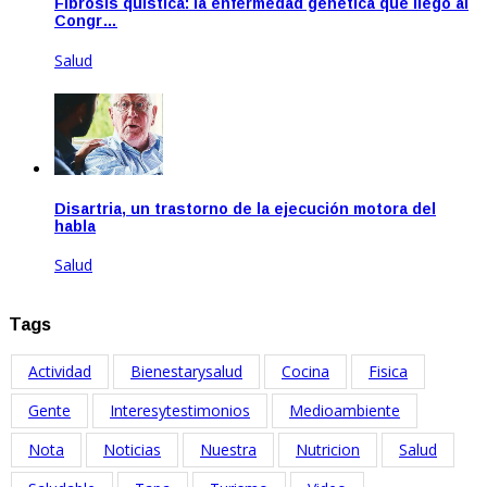
Fibrosis quística: la enfermedad genética que llegó al
Congr…
Salud
Ago 20, 2020
Disartria, un trastorno de la ejecución motora del
habla
Salud
Ene 21, 2021
Tags
Actividad
Bienestarysalud
Cocina
Fisica
Gente
Interesytestimonios
Medioambiente
Nota
Noticias
Nuestra
Nutricion
Salud