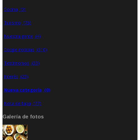
Cocina
(0)
Turismo
(76)
Nuestra gente
(4)
Coope noticias
(310)
Testimonios
(33)
Interés
(25)
Nueva categoría
(0)
Nota de tapa
(77)
Galería de fotos