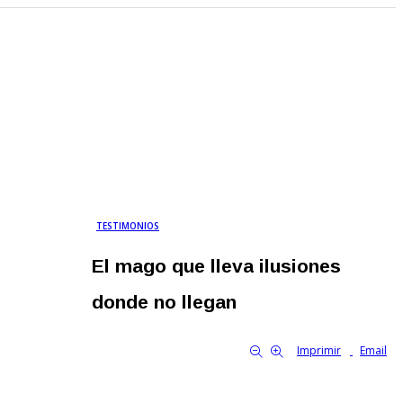
TESTIMONIOS
El mago que lleva ilusiones
donde no llegan
By Familia Cooperativa
Febrero 19, 2026
419
0
tamaño de la fuente
Imprimir
Email