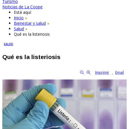
Turismo
Noticias de La Coope
Está aquí:
Inicio
Bienestar y salud
Salud
Qué es la listeriosis
SALUD
Qué es la listeriosis
By Familia Cooperativa
644
0
tamaño de la fuente
Imprimir
Email