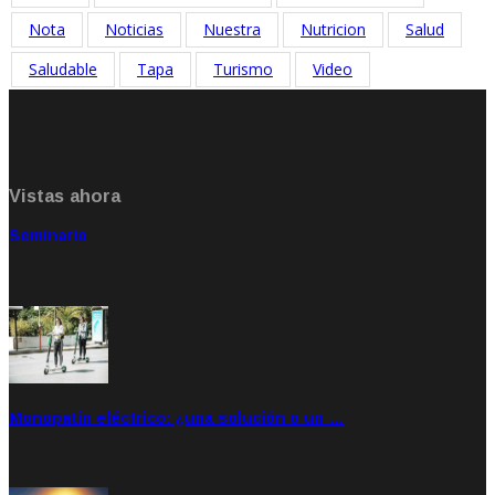
Nota
Noticias
Nuestra
Nutricion
Salud
Saludable
Tapa
Turismo
Video
Vistas ahora
Seminario
Sep 20, 2021
Rate: 5.00
Monopatín eléctrico: ¿una solución o un …
Feb 28, 2020
Rate: 4.00