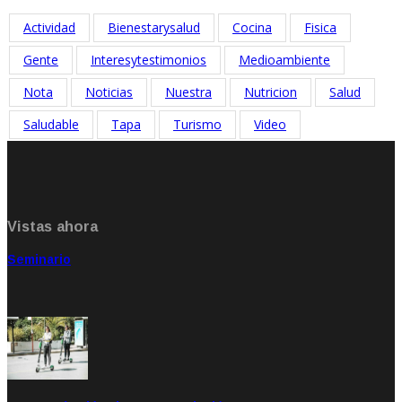
Actividad
Bienestarysalud
Cocina
Fisica
Gente
Interesytestimonios
Medioambiente
Nota
Noticias
Nuestra
Nutricion
Salud
Saludable
Tapa
Turismo
Video
Vistas ahora
Seminario
Sep 20, 2021
Rate: 5.00
Feb 04, 2020