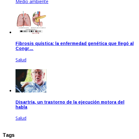
Medio ambiente
Jun 23, 2020
Fibrosis quística: la enfermedad genética que llegó al
Congr…
Salud
Ago 20, 2020
Disartria, un trastorno de la ejecución motora del
habla
Salud
Ene 21, 2021
Tags