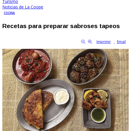
Turismo
Noticias de La Coope
COCINA
Recetas para preparar sabroses tapeos
By Familia Cooperativa
1751
0
tamaño de la fuente
Imprimir
Email