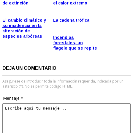
de extinción
el calor extremo
El cambio climático y
La cadena trófica
su incidencia en la
alteración de
especies arbóreas
Incendios
forestales, un
flagelo que se repite
DEJA UN COMENTARIO
Asegúrese de introducir toda la información requerida, indicada por un
asterisco (*). No se permite código HTML.
Mensaje *