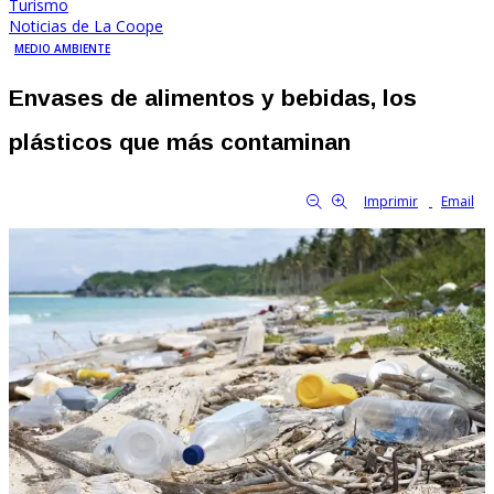
Turismo
Noticias de La Coope
MEDIO AMBIENTE
Envases de alimentos y bebidas, los
plásticos que más contaminan
By Familia Cooperativa
628
0
tamaño de la fuente
Imprimir
Email