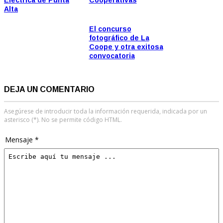
Alta
El concurso
fotográfico de La
Coope y otra exitosa
convocatoria
DEJA UN COMENTARIO
Asegúrese de introducir toda la información requerida, indicada por un
asterisco (*). No se permite código HTML.
Mensaje *