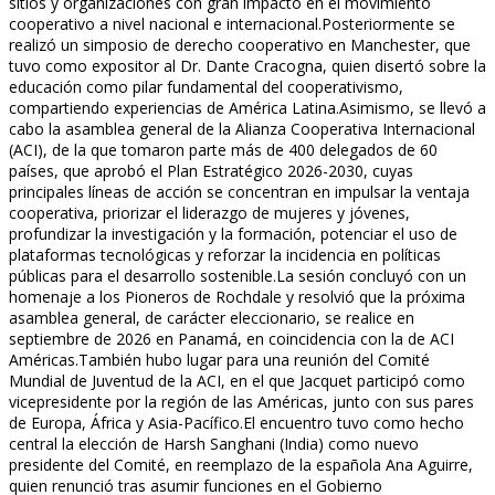
sitios y organizaciones con gran impacto en el movimiento
cooperativo a nivel nacional e internacional.Posteriormente se
realizó un simposio de derecho cooperativo en Manchester, que
tuvo como expositor al Dr. Dante Cracogna, quien disertó sobre la
educación como pilar fundamental del cooperativismo,
compartiendo experiencias de América Latina.Asimismo, se llevó a
cabo la asamblea general de la Alianza Cooperativa Internacional
(ACI), de la que tomaron parte más de 400 delegados de 60
países, que aprobó el Plan Estratégico 2026-2030, cuyas
principales líneas de acción se concentran en impulsar la ventaja
cooperativa, priorizar el liderazgo de mujeres y jóvenes,
profundizar la investigación y la formación, potenciar el uso de
plataformas tecnológicas y reforzar la incidencia en políticas
públicas para el desarrollo sostenible.La sesión concluyó con un
homenaje a los Pioneros de Rochdale y resolvió que la próxima
asamblea general, de carácter eleccionario, se realice en
septiembre de 2026 en Panamá, en coincidencia con la de ACI
Américas.También hubo lugar para una reunión del Comité
Mundial de Juventud de la ACI, en el que Jacquet participó como
vicepresidente por la región de las Américas, junto con sus pares
de Europa, África y Asia-Pacífico.El encuentro tuvo como hecho
central la elección de Harsh Sanghani (India) como nuevo
presidente del Comité, en reemplazo de la española Ana Aguirre,
quien renunció tras asumir funciones en el Gobierno