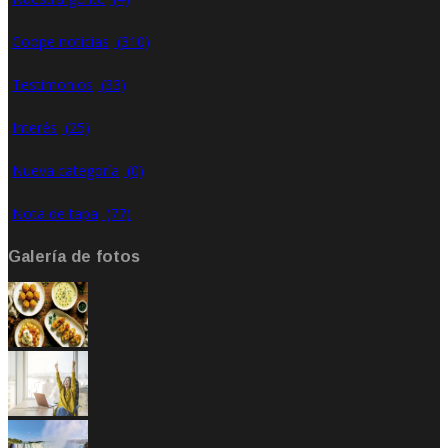
Coope noticias
(310)
Testimonios
(33)
Interés
(25)
Nueva categoría
(0)
Nota de tapa
(77)
Galería de fotos