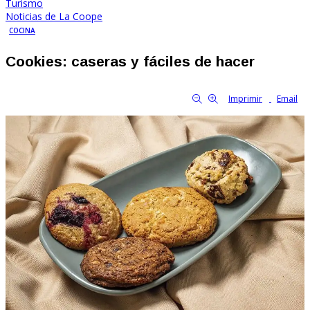
Turismo
Noticias de La Coope
COCINA
Cookies: caseras y fáciles de hacer
By Familia Cooperativa
848
0
tamaño de la fuente
Imprimir
Email