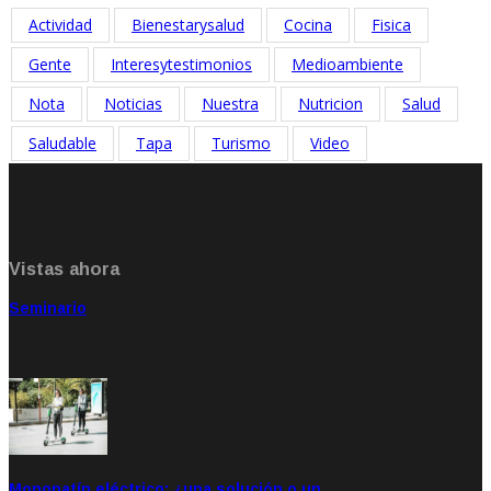
Actividad
Bienestarysalud
Cocina
Fisica
Gente
Interesytestimonios
Medioambiente
Nota
Noticias
Nuestra
Nutricion
Salud
Saludable
Tapa
Turismo
Video
Vistas ahora
Seminario
Sep 20, 2021
Rate: 5.00
Monopatín eléctrico: ¿una solución o un …