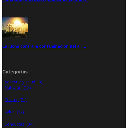
Feb 28, 2020
Rate: 4.00
La lucha contra la contaminación del air…
Ene 21, 2020
Rate: 0.00
Categorías
Bienestar y salud
(0)
Nutrición
(12)
Cocina
(71)
Salud
(72)
Conductas
(34)