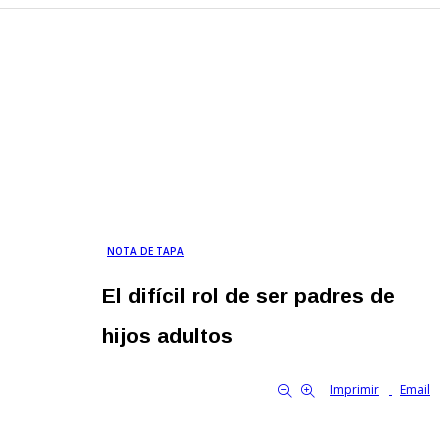
NOTA DE TAPA
El difícil rol de ser padres de
hijos adultos
By Familia Cooperativa
803
0
tamaño de la fuente
Imprimir
Email