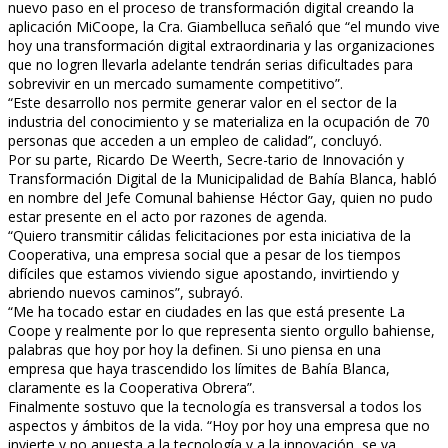
nuevo paso en el proceso de transformación digital creando la
aplicación MiCoope, la Cra. Giambelluca señaló que “el mundo vive
hoy una transformación digital extraordinaria y las organizaciones
que no logren llevarla adelante tendrán serias dificultades para
sobrevivir en un mercado sumamente competitivo”.
“Este desarrollo nos permite generar valor en el sector de la
industria del conocimiento y se materializa en la ocupación de 70
personas que acceden a un empleo de calidad”, concluyó.
Por su parte, Ricardo De Weerth, Secre-tario de Innovación y
Transformación Digital de la Municipalidad de Bahía Blanca, habló
en nombre del Jefe Comunal bahiense Héctor Gay, quien no pudo
estar presente en el acto por razones de agenda.
“Quiero transmitir cálidas felicitaciones por esta iniciativa de la
Cooperativa, una empresa social que a pesar de los tiempos
difíciles que estamos viviendo sigue apostando, invirtiendo y
abriendo nuevos caminos”, subrayó.
“Me ha tocado estar en ciudades en las que está presente La
Coope y realmente por lo que representa siento orgullo bahiense,
palabras que hoy por hoy la definen. Si uno piensa en una
empresa que haya trascendido los límites de Bahía Blanca,
claramente es la Cooperativa Obrera”.
Finalmente sostuvo que la tecnología es transversal a todos los
aspectos y ámbitos de la vida. “Hoy por hoy una empresa que no
invierte y no apuesta a la tecnología y a la innovación, se va