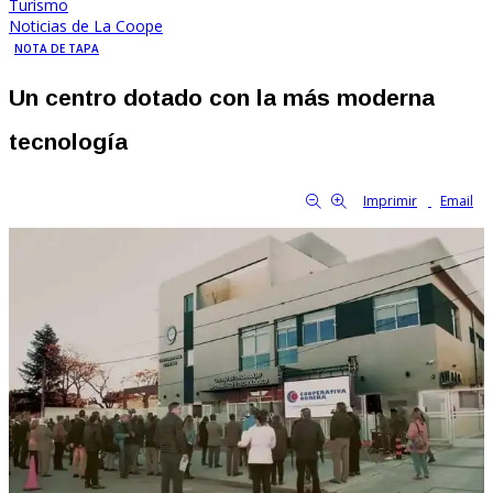
Turismo
Noticias de La Coope
NOTA DE TAPA
Un centro dotado con la más moderna
tecnología
By Familia Cooperativa
3149
0
tamaño de la fuente
Imprimir
Email