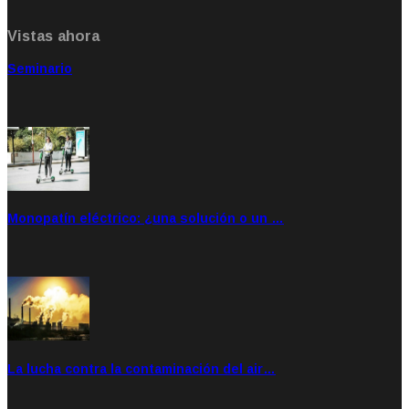
Vistas ahora
Seminario
Sep 20, 2021
Rate: 5.00
Monopatín eléctrico: ¿una solución o un …
Feb 28, 2020
Rate: 4.00
La lucha contra la contaminación del air…
Feb 04, 2020
Ene 21, 2020
Rate: 0.00