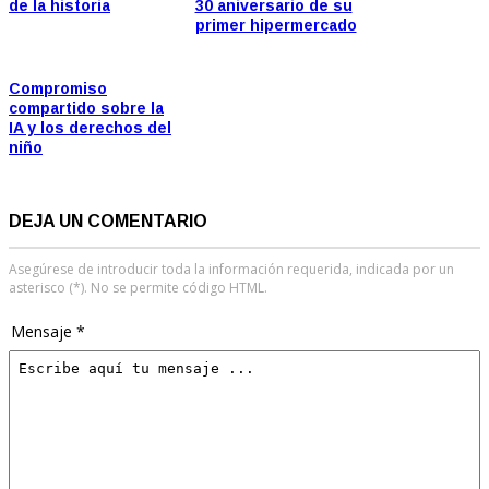
de la historia
30 aniversario de su
primer hipermercado
Compromiso
compartido sobre la
IA y los derechos del
niño
DEJA UN COMENTARIO
Asegúrese de introducir toda la información requerida, indicada por un
asterisco (*). No se permite código HTML.
Mensaje *