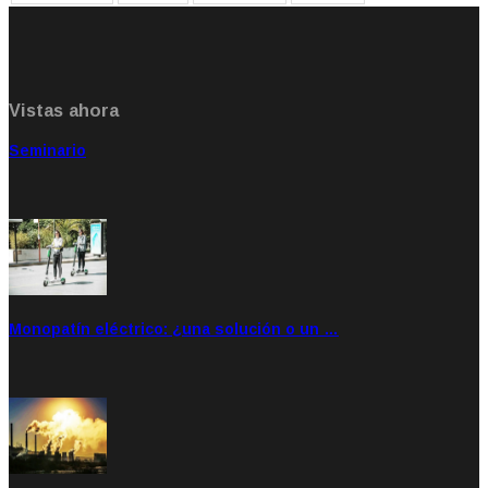
Vistas ahora
Seminario
Sep 20, 2021
Rate: 5.00
Monopatín eléctrico: ¿una solución o un …
Feb 28, 2020
Rate: 4.00