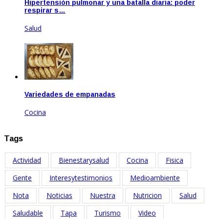
Hipertensión pulmonar y una batalla diaria: poder
respirar s…
Salud
May 19, 2022
Variedades de empanadas
Cocina
Oct 20, 2022
Tags
Actividad
Bienestarysalud
Cocina
Fisica
Gente
Interesytestimonios
Medioambiente
Nota
Noticias
Nuestra
Nutricion
Salud
Saludable
Tapa
Turismo
Video