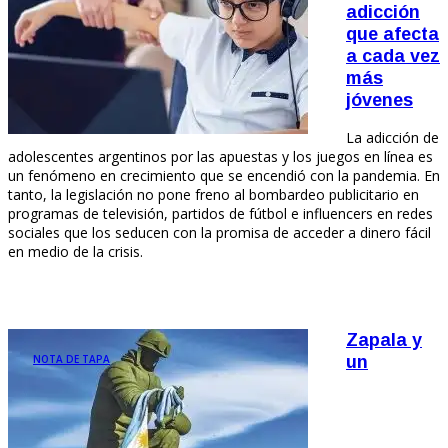
adicción
que afecta
a cada vez
más
jóvenes
La adicción de
adolescentes argentinos por las apuestas y los juegos en línea es
un fenómeno en crecimiento que se encendió con la pandemia. En
tanto, la legislación no pone freno al bombardeo publicitario en
programas de televisión, partidos de fútbol e influencers en redes
sociales que los seducen con la promisa de acceder a dinero fácil
en medio de la crisis.
Zapala y
NOTA DE TAPA
un