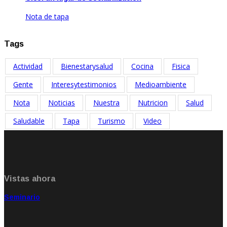
Nota de tapa
Jul 18, 2025
Tags
Actividad
Bienestarysalud
Cocina
Fisica
Gente
Interesytestimonios
Medioambiente
Nota
Noticias
Nuestra
Nutricion
Salud
Saludable
Tapa
Turismo
Video
Vistas ahora
Seminario
Sep 20, 2021
Rate: 5.00