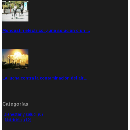
Monopatín eléctrico: ¿una solución o un …
Feb 28, 2020
Rate: 4.00
La lucha contra la contaminación del air…
Ene 21, 2020
Rate: 0.00
Categorías
Bienestar y salud
(0)
Nutrición
(12)