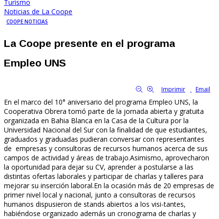
Turismo
Noticias de La Coope
COOPE NOTICIAS
La Coope presente en el programa
Empleo UNS
By Familia Cooperativa
8580
0
tamaño de la fuente
Imprimir
Email
En el marco del 10° aniversario del programa Empleo UNS, la
Cooperativa Obrera tomó parte de la jornada abierta y gratuita
organizada en Bahia Blanca en la Casa de la Cultura por la
Universidad Nacional del Sur con la finalidad de que estudiantes,
graduados y graduadas pudieran conversar con representantes
de empresas y consultoras de recursos humanos acerca de sus
campos de actividad y áreas de trabajo.Asimismo, aprovecharon
la oportunidad para dejar su CV, aprender a postularse a las
distintas ofertas laborales y participar de charlas y talleres para
mejorar su inserción laboral.En la ocasión más de 20 empresas de
primer nivel local y nacional, junto a consultoras de recursos
humanos dispusieron de stands abiertos a los visi-tantes,
habiéndose organizado además un cronograma de charlas y