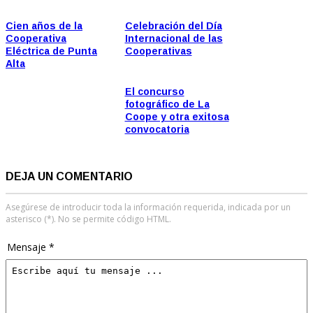
Cien años de la
Celebración del Día
Cooperativa
Internacional de las
Eléctrica de Punta
Cooperativas
Alta
El concurso
fotográfico de La
Coope y otra exitosa
convocatoria
DEJA UN COMENTARIO
Asegúrese de introducir toda la información requerida, indicada por un
asterisco (*). No se permite código HTML.
Mensaje *