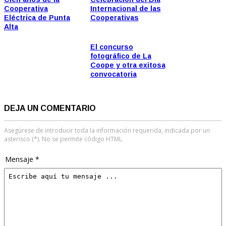
Cooperativa
Internacional de las
Eléctrica de Punta
Cooperativas
Alta
El concurso
fotográfico de La
Coope y otra exitosa
convocatoria
DEJA UN COMENTARIO
Asegúrese de introducir toda la información requerida, indicada por un
asterisco (*). No se permite código HTML.
Mensaje *