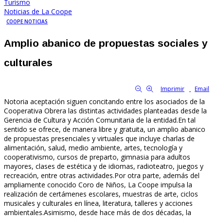
Turismo
Noticias de La Coope
COOPE NOTICIAS
Amplio abanico de propuestas sociales y
culturales
By Familia Cooperativa
8943
0
tamaño de la fuente
Imprimir
Email
Notoria aceptación siguen concitando entre los asociados de la
Cooperativa Obrera las distintas actividades planteadas desde la
Gerencia de Cultura y Acción Comunitaria de la entidad.En tal
sentido se ofrece, de manera libre y gratuita, un amplio abanico
de propuestas presenciales y virtuales que incluye charlas de
alimentación, salud, medio ambiente, artes, tecnología y
cooperativismo, cursos de preparto, gimnasia para adultos
mayores, clases de estética y de idiomas, radioteatro, juegos y
recreación, entre otras actividades.Por otra parte, además del
ampliamente conocido Coro de Niños, La Coope impulsa la
realización de certámenes escolares, muestras de arte, ciclos
musicales y culturales en línea, literatura, talleres y acciones
ambientales.Asimismo, desde hace más de dos décadas, la