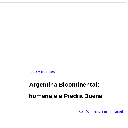
COOPE NOTICIAS
Argentina Bicontinental:
homenaje a Piedra Buena
By Familia Cooperativa
8839
0
tamaño de la fuente
Imprimir
Email