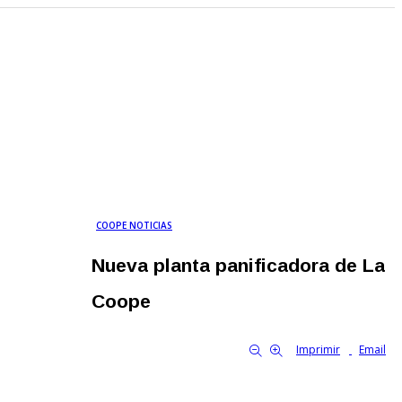
COOPE NOTICIAS
Nueva planta panificadora de La
Coope
By Familia Cooperativa
10104
0
tamaño de la fuente
Imprimir
Email