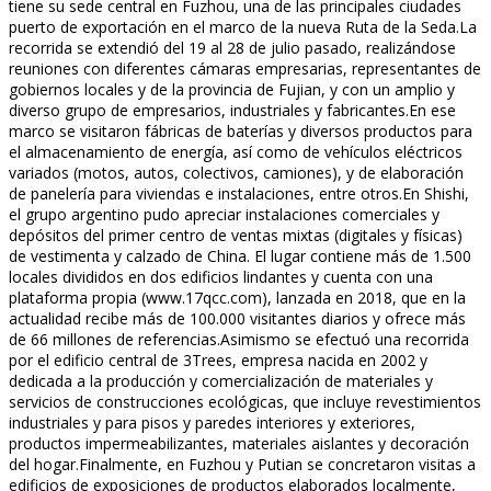
tiene su sede central en Fuzhou, una de las principales ciudades
puerto de exportación en el marco de la nueva Ruta de la Seda.La
recorrida se extendió del 19 al 28 de julio pasado, realizándose
reuniones con diferentes cámaras empresarias, representantes de
gobiernos locales y de la provincia de Fujian, y con un amplio y
diverso grupo de empresarios, industriales y fabricantes.En ese
marco se visitaron fábricas de baterías y diversos productos para
el almacenamiento de energía, así como de vehículos eléctricos
variados (motos, autos, colectivos, camiones), y de elaboración
de panelería para viviendas e instalaciones, entre otros.En Shishi,
el grupo argentino pudo apreciar instalaciones comerciales y
depósitos del primer centro de ventas mixtas (digitales y físicas)
de vestimenta y calzado de China. El lugar contiene más de 1.500
locales divididos en dos edificios lindantes y cuenta con una
plataforma propia (www.17qcc.com), lanzada en 2018, que en la
actualidad recibe más de 100.000 visitantes diarios y ofrece más
de 66 millones de referencias.Asimismo se efectuó una recorrida
por el edificio central de 3Trees, empresa nacida en 2002 y
dedicada a la producción y comercialización de materiales y
servicios de construcciones ecológicas, que incluye revestimientos
industriales y para pisos y paredes interiores y exteriores,
productos impermeabilizantes, materiales aislantes y decoración
del hogar.Finalmente, en Fuzhou y Putian se concretaron visitas a
edificios de exposiciones de productos elaborados localmente,