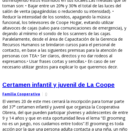
disminuyendo estos estímulos en sus locales.Las medidas que se
toman son: • Bajar entre un 20% y 30% el total de las luces del
salón de venta (apagándolas o reduciendo su intensidad). •
Reducir la intensidad de los sonidos, apagando la música
funcional, los televisores de Coope Hogar, evitando utilizar
altavoces de cajas (salvo para comunicaciones de emergencia), y
dejando al mínimo el sonido de los scanners de las cajas.
Paralelamente, desde el área de Capacitación de la Gerencia de
Recursos Humanos se brindaron cursos para el personal de
contacto, en base a las siguientes premisas para la atención de
personas con TEA:• Ser claros, directos y no dar rodeos al
expresarnos.• Usar frases cortas y sencillas.• En caso de ser
necesario utilizar gestos para explicar lo que queremos decir.
Certamen infantil y juvenil de La Coope
Familia Cooperativa
0
El viernes 20 de este mes cerrará la inscripción para tomar parte
del 37° certamen infantil y juvenil que organiza la Cooperativa
Obrera, del que pueden participar jóvenes y adolescentes de entre
9 y 14 años y que en esta oportunidad lleva el lema “El grooming
no es un juego, nos cuidamos entre todos”.El grooming es toda
acción por la que una persona adulta contacta a una niña, un niño