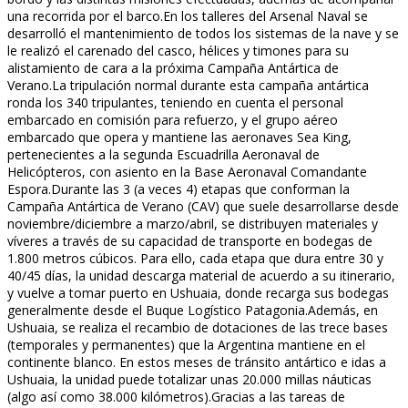
una recorrida por el barco.En los talleres del Arsenal Naval se
desarrolló el mantenimiento de todos los sistemas de la nave y se
le realizó el carenado del casco, hélices y timones para su
alistamiento de cara a la próxima Campaña Antártica de
Verano.La tripulación normal durante esta campaña antártica
ronda los 340 tripulantes, teniendo en cuenta el personal
embarcado en comisión para refuerzo, y el grupo aéreo
embarcado que opera y mantiene las aeronaves Sea King,
pertenecientes a la segunda Escuadrilla Aeronaval de
Helicópteros, con asiento en la Base Aeronaval Comandante
Espora.Durante las 3 (a veces 4) etapas que conforman la
Campaña Antártica de Verano (CAV) que suele desarrollarse desde
noviembre/diciembre a marzo/abril, se distribuyen materiales y
víveres a través de su capacidad de transporte en bodegas de
1.800 metros cúbicos. Para ello, cada etapa que dura entre 30 y
40/45 días, la unidad descarga material de acuerdo a su itinerario,
y vuelve a tomar puerto en Ushuaia, donde recarga sus bodegas
generalmente desde el Buque Logístico Patagonia.Además, en
Ushuaia, se realiza el recambio de dotaciones de las trece bases
(temporales y permanentes) que la Argentina mantiene en el
continente blanco. En estos meses de tránsito antártico e idas a
Ushuaia, la unidad puede totalizar unas 20.000 millas náuticas
(algo así como 38.000 kilómetros).Gracias a las tareas de