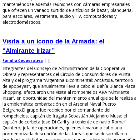
manteniéndose además reuniones con cámaras empresariales
que ofrecen un variado surtido de artículos de bazar, blanquería,
para escolares, vestimenta, audio y TV, computadoras y
electrodomésticos.
Visita a un ícono de la Armada: el
“Almirante Irizar”
Familia Cooperativa
0
Integrantes del Consejo de Administración de la Cooperativa
Obrera y representantes del Círculo de Consumidores de Punta
Alta y del programa “Argentina Bicontinental: Antártida, territorio
de epopeyas”, que anualmente lleva a cabo el Bahía Blanca Plaza
Shopping, efectuaron una visita al rompehielos ARA “Almirante
Irizar”, en oportunidad del mantenimiento anual que se le realiza a
la emblemática embarcación en el Arsenal Naval Puerto
Belgrano.El grupo fue recibido por el comandante del
rompehielos, capitán de fragata Sebastián Alejandro Musa; el
capitán de corbeta José Di Carli y la teniente de navío Romelí
Quintero, jefa de operaciones, quienes llevaron a cabo una
pormenorizada descripción de las tareas que se desarrollan a
bordo y las distintas misiones efectuadas, además de acompañar