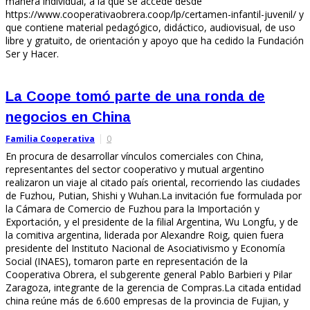
manera individual, a la que se accede desde
https://www.cooperativaobrera.coop/lp/certamen-infantil-juvenil/ y
que contiene material pedagógico, didáctico, audiovisual, de uso
libre y gratuito, de orientación y apoyo que ha cedido la Fundación
Ser y Hacer.
La Coope tomó parte de una ronda de
negocios en China
Familia Cooperativa
0
En procura de desarrollar vínculos comerciales con China,
representantes del sector cooperativo y mutual argentino
realizaron un viaje al citado país oriental, recorriendo las ciudades
de Fuzhou, Putian, Shishi y Wuhan.La invitación fue formulada por
la Cámara de Comercio de Fuzhou para la Importación y
Exportación, y el presidente de la filial Argentina, Wu Longfu, y de
la comitiva argentina, liderada por Alexandre Roig, quien fuera
presidente del Instituto Nacional de Asociativismo y Economía
Social (INAES), tomaron parte en representación de la
Cooperativa Obrera, el subgerente general Pablo Barbieri y Pilar
Zaragoza, integrante de la gerencia de Compras.La citada entidad
china reúne más de 6.600 empresas de la provincia de Fujian, y