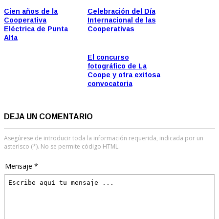
Cien años de la
Celebración del Día
Cooperativa
Internacional de las
Eléctrica de Punta
Cooperativas
Alta
El concurso
fotográfico de La
Coope y otra exitosa
convocatoria
DEJA UN COMENTARIO
Asegúrese de introducir toda la información requerida, indicada por un
asterisco (*). No se permite código HTML.
Mensaje *