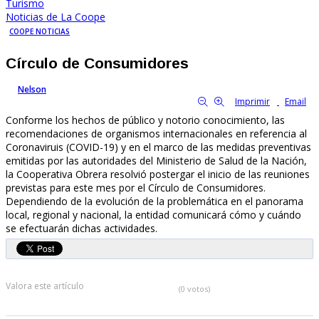
Turismo
Noticias de La Coope
COOPE NOTICIAS
Círculo de Consumidores
By
Nelson
20753
0
tamaño de la fuente
Imprimir
Email
Conforme los hechos de público y notorio conocimiento, las
recomendaciones de organismos internacionales en referencia al
Coronaviruis (COVID-19) y en el marco de las medidas preventivas
emitidas por las autoridades del Ministerio de Salud de la Nación,
la Cooperativa Obrera resolvió postergar el inicio de las reuniones
previstas para este mes por el Círculo de Consumidores.
Dependiendo de la evolución de la problemática en el panorama
local, regional y nacional, la entidad comunicará cómo y cuándo
se efectuarán dichas actividades.
Valora este artículo
(0 votos)