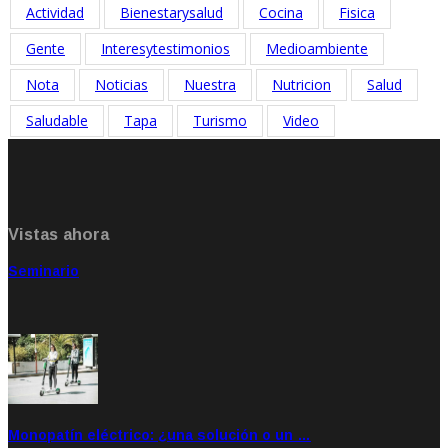
Actividad
Bienestarysalud
Cocina
Fisica
Gente
Interesytestimonios
Medioambiente
Nota
Noticias
Nuestra
Nutricion
Salud
Saludable
Tapa
Turismo
Video
Vistas ahora
Seminario
Sep 20, 2021
Rate: 5.00
Monopatín eléctrico: ¿una solución o un …