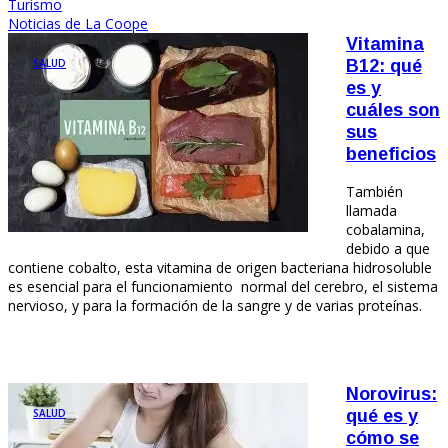
Turismo
Noticias de La Coope
Vitamina
SALUD
B12: qué
es y
cuáles son
sus
beneficios
También
llamada
cobalamina,
debido a que
contiene cobalto, esta vitamina de origen bacteriana hidrosoluble
es esencial para el funcionamiento normal del cerebro, el sistema
nervioso, y para la formación de la sangre y de varias proteínas.
Norovirus:
SALUD
qué es y
cómo se