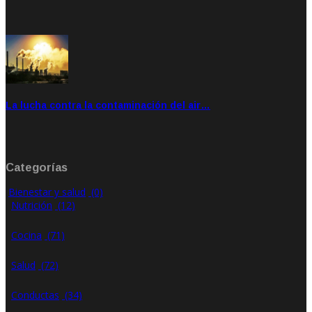
Feb 28, 2020
Rate: 4.00
La lucha contra la contaminación del air…
Ene 21, 2020
Rate: 0.00
Categorías
Bienestar y salud
(0)
Nutrición
(12)
Cocina
(71)
Salud
(72)
Conductas
(34)